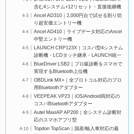
含む4システム+12リセット・直接後継機
Ancel AD310｜2,000円台で試せる割り切
り超安価エントリー機
Ancel AD410｜ライブデータ対応のAncel
中堅エントリー機
LAUNCH CRP123X｜コスパ型4システム
診断機・LCDタッチ継承・LAUNCH統一
BlueDriver LSB2｜プロ級診断をスマホで
実現するBluetooth上位機
OBDLink MX+｜全プロトコル対応のプロ
用Bluetoothアダプター
VEEPEAK VP23｜iOS/Android両対応の
コスパBluetoothアダプター
Autel MaxiAP AP200｜全システム診断対
応のスマホアプリ型
Topdon TopScan｜国産/輸入車対応の最