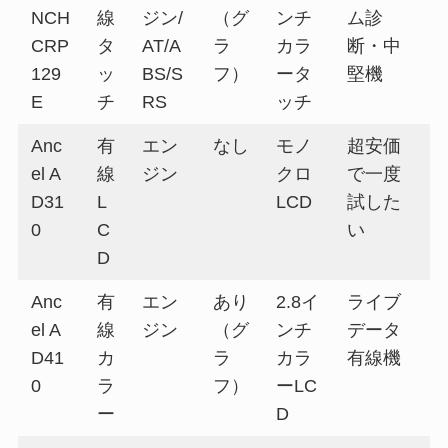
NCH
線
ジン/
（グ
ンチ
ム診
CRP
タ
AT/A
ラ
カラ
断・中
129
ッ
BS/S
フ）
ータ
堅機
E
チ
RS
ッチ
Anc
有
エン
なし
モノ
超安価
el A
線
ジン
クロ
で一度
D31
L
LCD
試した
0
C
い
D
Anc
有
エン
あり
2.8イ
ライブ
el A
線
ジン
（グ
ンチ
データ
D41
カ
ラ
カラ
有線機
0
ラ
フ）
ーLC
ー
D