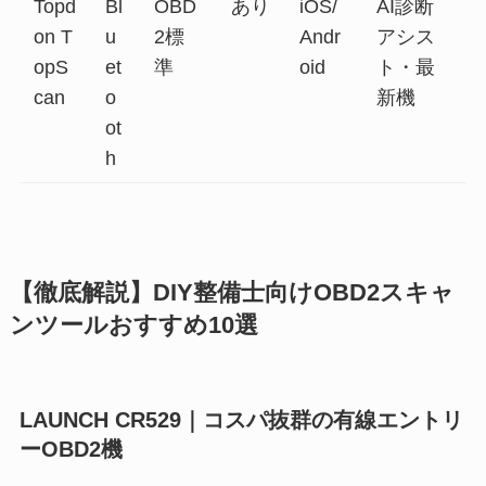
Topd
Bl
OBD
あり
iOS/
AI診断
on T
u
2標
Andr
アシス
opS
et
準
oid
ト・最
can
o
新機
ot
h
【徹底解説】DIY整備士向けOBD2スキャ
ンツールおすすめ10選
LAUNCH CR529｜コスパ抜群の有線エントリ
ーOBD2機