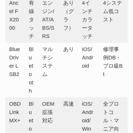
Anc
有
エン
あり
4イ
4システ
el F
線
ジン/
（グ
ンチ
ム低コ
X20
タ
AT/A
ラ
カラ
スト
00
ッ
BS/S
フ）
ータ
チ
RS
ッチ
Blue
Bl
マル
あり
iOS/
修理事
Driv
u
チシ
Andr
例DB・
er L
et
ステ
oid
プロ級B
SB2
o
ム
t
ot
h
OBD
Bl
OEM
高速
iOS/
全プロ
Link
u
拡張
Andr
トコ
MX+
et
対応
oid/
ル・マ
o
Win
ニア向