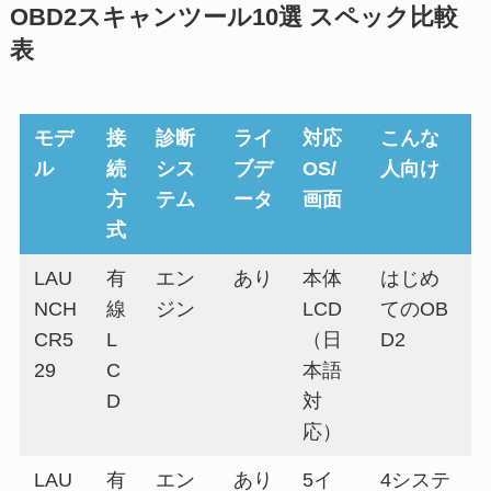
OBD2スキャンツール10選 スペック比較
表
モデ
接
診断
ライ
対応
こんな
ル
続
シス
ブデ
OS/
人向け
方
テム
ータ
画面
式
LAU
有
エン
あり
本体
はじめ
NCH
線
ジン
LCD
てのOB
CR5
L
（日
D2
29
C
本語
D
対
応）
LAU
有
エン
あり
5イ
4システ