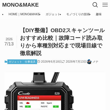
MONO&MAKE
HOME｜MONO&MAKE
ガジェット
モノづくりの技術
趣味
【DIY整備】OBD2スキャンツール
おすすめ比較｜故障コード読み取
2026
7/13
りから車種別対応まで現場目線で
徹底解説
2026年6月18日
2026年7月13日
メナ
ガジェット
仕事道具