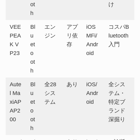
ot
け
h
VEE
Bl
エン
アプ
iOS
コスパB
PEA
u
ジン
リ依
MFi/
luetooth
K V
et
存
Andr
入門
P23
o
oid
ot
h
Aute
Bl
全28
あり
iOS/
全シス
l Ma
u
シス
Andr
テム・
xiAP
et
テム
oid
特定ブ
AP2
o
ランド
00
ot
深掘り
h