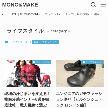
MONO&MAKE
HOME｜MONO&MAKE
ガジェット
モノづくりの技術
趣味
ライフスタイル
– category –
ライフスタイル
趣味
ファッション
ファッション
ライフスタイル
現場の汗じまいを変える！
エンジニアのガチファッシ
接触冷感インナー6選を徹
ョン語り【ビルケンシュト
底比較｜職人目線で選ぶ
ック ロンドン編】