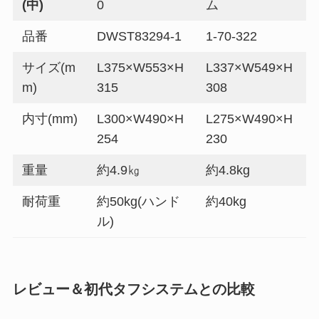
(中)
0
ム
品番
DWST83294-1
1-70-322
サイズ(m
L375×W553×H
L337×W549×H
m)
315
308
内寸(mm)
L300×W490×H
L275×W490×H
254
230
重量
約4.9㎏
約4.8kg
耐荷重
約50kg(ハンド
約40kg
ル)
レビュー＆初代タフシステムとの比較