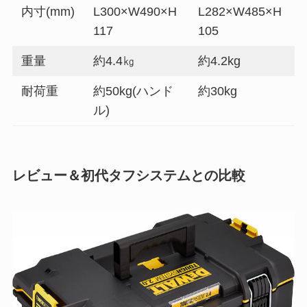
内寸(mm)
L300×W490×H
L282×W485×H
117
105
重量
約4.4㎏
約4.2kg
耐荷重
約50kg(ハンド
約30kg
ル)
レビュー＆初代タフシステムとの比較