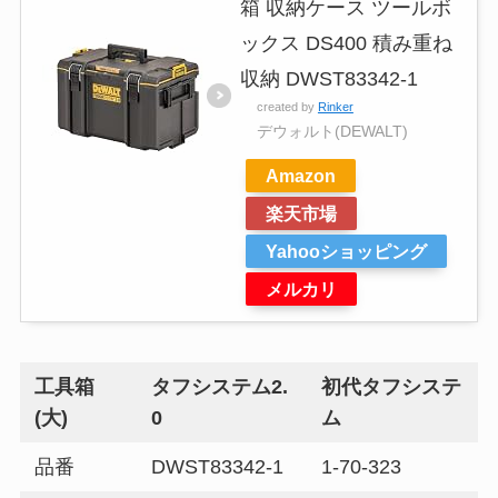
箱 収納ケース ツールボ
ックス DS400 積み重ね
収納 DWST83342-1
created by
Rinker
デウォルト(DEWALT)
Amazon
楽天市場
Yahooショッピング
メルカリ
工具箱
タフシステム2.
初代タフシステ
(大)
0
ム
品番
DWST83342-1
1-70-323