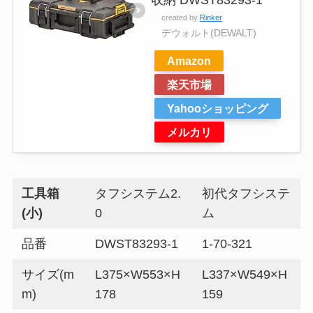
収納 DWST83293-1
created by
Rinker
デウォルト(DEWALT)
Amazon
楽天市場
Yahooショッピング
メルカリ
工具箱
タフシステム2.
初代タフシステ
(小)
0
ム
品番
DWST83293-1
1-70-321
サイズ(m
L375×W553×H
L337×W549×H
m)
178
159