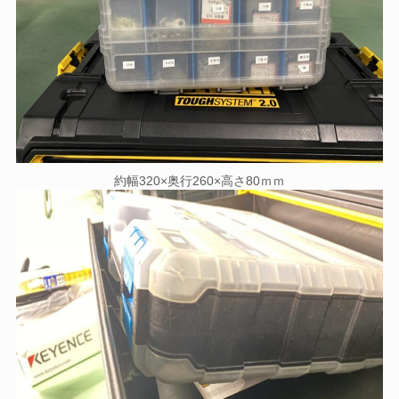
約幅320×奥行260×高さ80ｍｍ