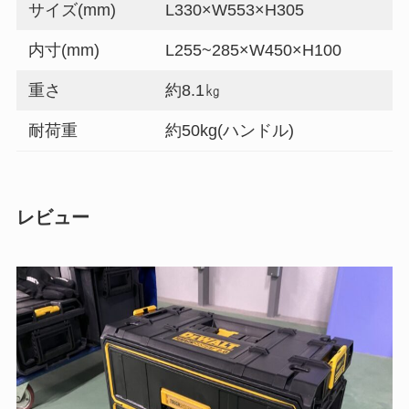
サイズ(mm)
L330×W553×H305
内寸(mm)
L255~285×W450×H100
重さ
約8.1㎏
耐荷重
約50kg(ハンドル)
レビュー