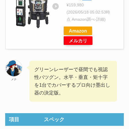
¥159,980
(2026/05/18 05:02:53時
点 Amazon調べ-
詳細)
Amazon
メルカリ
グリーンレーザーで昼間でも視認
性バツグン。水平・垂直・矩十字
メナ
を1台でカバーするプロ向け墨出し
器の決定版。
項目
スペック