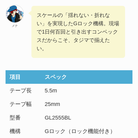
スケールの「揺れない・折れな
い」を実現したGロック機構。現場
メナ
で1日何百回と引き出すコンベック
スだからこそ、タジマで揃えた
い。
項目
スペック
テープ長
5.5m
テープ幅
25mm
型番
GL2555BL
機構
Gロック（ロック機能付き）