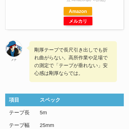
Amazon
メルカリ
剛厚テープで長尺引き出しでも折
れ曲がらない。高所作業や足場で
メナ
の測定で「テープが垂れない」安
心感は剛厚ならでは。
項目
スペック
テープ長
5m
テープ幅
25mm