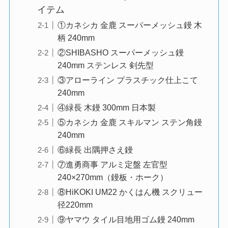
イテム
①カネシカ 金鹿 スーパーメッシュ鏝 木
柄 240mm
②SHIBASHO スーパーメッシュ鏝
240mm ステンレス 剣先型
③アローライン プラスチック仕上こて
240mm
④緑長 木鏝 300mm 日本製
⑤カネシカ 金鹿 スキルマン ステン角鏝
240mm
⑥緑長 出隅押さえ鏝
⑦進勇商事 アルミ定盤 左官型
240×270mm（鏝板・ホーク）
⑧HiKOKI UM22 かくはん機 スクリュー
径220mm
⑨ヤマウ タイル目地用ゴム鏝 240mm