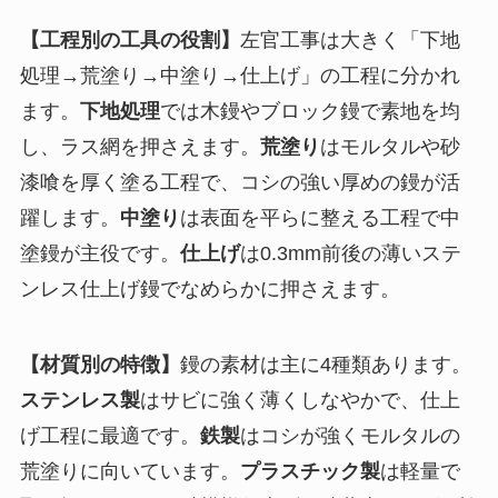
【工程別の工具の役割】
左官工事は大きく「下地
処理→荒塗り→中塗り→仕上げ」の工程に分かれ
ます。
下地処理
では木鏝やブロック鏝で素地を均
し、ラス網を押さえます。
荒塗り
はモルタルや砂
漆喰を厚く塗る工程で、コシの強い厚めの鏝が活
躍します。
中塗り
は表面を平らに整える工程で中
塗鏝が主役です。
仕上げ
は0.3mm前後の薄いステ
ンレス仕上げ鏝でなめらかに押さえます。
【材質別の特徴】
鏝の素材は主に4種類あります。
ステンレス製
はサビに強く薄くしなやかで、仕上
げ工程に最適です。
鉄製
はコシが強くモルタルの
荒塗りに向いています。
プラスチック製
は軽量で