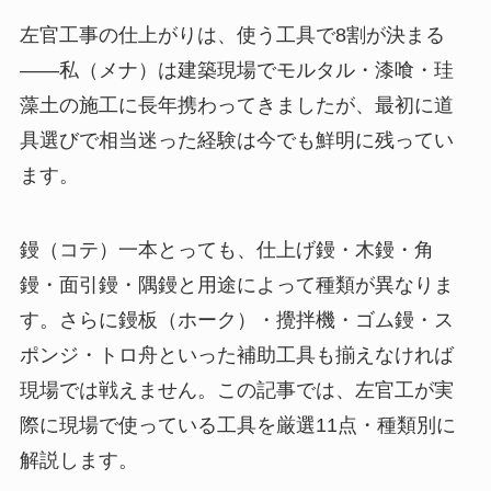
左官工事の仕上がりは、使う工具で8割が決まる
——私（メナ）は建築現場でモルタル・漆喰・珪
藻土の施工に長年携わってきましたが、最初に道
具選びで相当迷った経験は今でも鮮明に残ってい
ます。
鏝（コテ）一本とっても、仕上げ鏝・木鏝・角
鏝・面引鏝・隅鏝と用途によって種類が異なりま
す。さらに鏝板（ホーク）・攪拌機・ゴム鏝・ス
ポンジ・トロ舟といった補助工具も揃えなければ
現場では戦えません。この記事では、左官工が実
際に現場で使っている工具を厳選11点・種類別に
解説します。