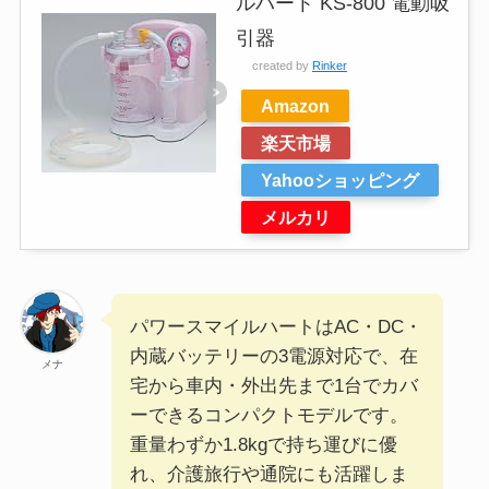
ルハート KS-800 電動吸
引器
created by
Rinker
Amazon
楽天市場
Yahooショッピング
メルカリ
パワースマイルハートはAC・DC・
内蔵バッテリーの3電源対応で、在
メナ
宅から車内・外出先まで1台でカバ
ーできるコンパクトモデルです。
重量わずか1.8kgで持ち運びに優
れ、介護旅行や通院にも活躍しま