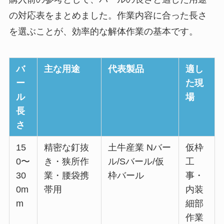
の対応表をまとめました。作業内容に合った長さ
を選ぶことが、効率的な解体作業の基本です。
バ
主な用途
代表製品
適し
ー
た現
ル
場
長
さ
15
精密な釘抜
土牛産業 Nバー
仮枠
0〜
き・狭所作
ル/Sバール/仮
工
30
業・腰袋携
枠バール
事・
0m
帯用
内装
m
細部
作業