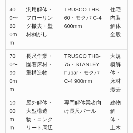
40
汎用解体・
TRUSCO THB-
住宅
0〜
フローリン
60・モクバ C-4
内装
60
グ撤去・壁
600mm
解体
0m
材剥がし
全般
m
70
長尺作業・
TRUSCO THB-
大規
0〜
固着床材・
75・STANLEY
模解
90
重構造物
Fubar・モクバ
体・
0m
C-4 900mm
床材
m
撤去
10
屋外解体・
専門解体業者向
建物
00
大型構造
け長尺バール
解
m
物・コンク
体・
m
リート周辺
土木