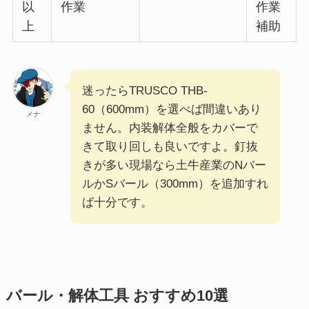
以
作業
作業
上
補助
迷ったらTRUSCO THB-
60（600mm）を選べば間違いあり
メナ
ません。内装解体全般をカバーで
きて取り回しも良いですよ。釘抜
きが多い現場なら土牛産業のNバー
ルかSバール（300mm）を追加すれ
ば十分です。
バール・解体工具 おすすめ10選