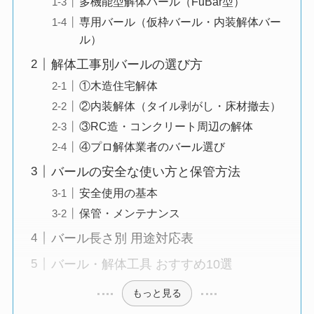
多機能型解体バール（FuBar型）
専用バール（仮枠バール・内装解体バー
ル）
解体工事別バールの選び方
①木造住宅解体
②内装解体（タイル剥がし・床材撤去）
③RC造・コンクリート周辺の解体
④プロ解体業者のバール選び
バールの安全な使い方と保管方法
安全使用の基本
保管・メンテナンス
バール長さ別 用途対応表
バール・解体工具 おすすめ10選
もっと見る