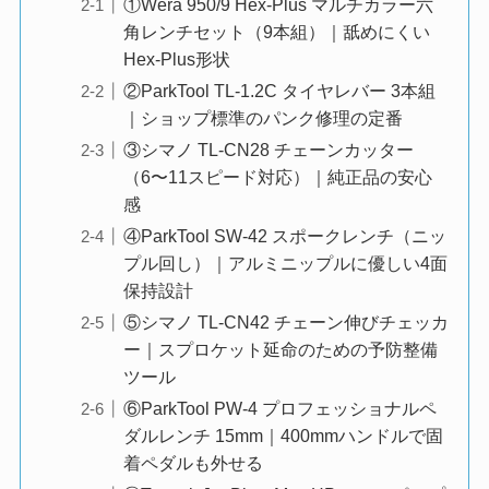
①Wera 950/9 Hex-Plus マルチカラー六
角レンチセット（9本組）｜舐めにくい
Hex-Plus形状
②ParkTool TL-1.2C タイヤレバー 3本組
｜ショップ標準のパンク修理の定番
③シマノ TL-CN28 チェーンカッター
（6〜11スピード対応）｜純正品の安心
感
④ParkTool SW-42 スポークレンチ（ニッ
プル回し）｜アルミニップルに優しい4面
保持設計
⑤シマノ TL-CN42 チェーン伸びチェッカ
ー｜スプロケット延命のための予防整備
ツール
⑥ParkTool PW-4 プロフェッショナルペ
ダルレンチ 15mm｜400mmハンドルで固
着ペダルも外せる