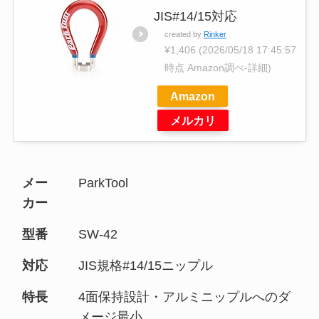
JIS#14/15対応
created by
Rinker
¥1,406
(2026/05/18 17:45:57
時点 Amazon調べ-
詳細)
Amazon
メルカリ
メー
ParkTool
カー
型番
SW-42
対応
JIS規格#14/15ニップル
特長
4面保持設計・アルミニップルへのダ
メージ最小