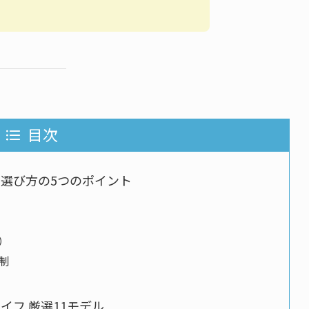
目次
選び方の5つのポイント
）
制
イフ 厳選11モデル