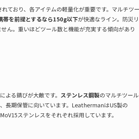
とされており、各アイテムの軽量化が重要です。マルチツ
携帯を前提とするなら150g以下
が快適なライン。防災リ
りません。重いほどツール数と機能が充実する傾向があり
による錆びが大敵です。
ステンレス鋼製
のマルチツール
期保管に向いています。LeathermanはUS製の
はX50CrMoV15ステンレスをそれぞれ採用しています。