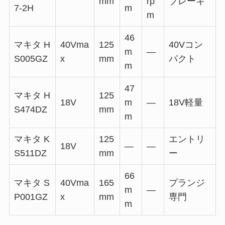
mm
rp
ブレーキ
7-2H
m
m
46
マキタ H
40Vma
125
40Vコン
m
—
S005GZ
x
mm
パクト
m
47
マキタ H
125
18V
m
—
18V軽量
S474DZ
mm
m
マキタ K
125
エントリ
18V
—
—
S511DZ
mm
ー
66
マキタ S
40Vma
165
プランジ
m
—
P001GZ
x
mm
専門
m