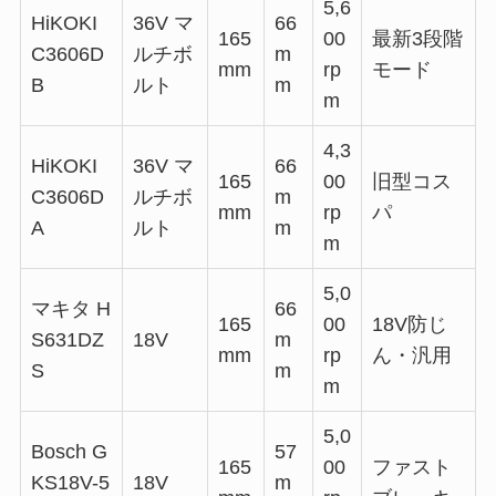
5,6
HiKOKI
36V マ
66
165
00
最新3段階
C3606D
ルチボ
m
mm
rp
モード
B
ルト
m
m
4,3
HiKOKI
36V マ
66
165
00
旧型コス
C3606D
ルチボ
m
mm
rp
パ
A
ルト
m
m
5,0
マキタ H
66
165
00
18V防じ
S631DZ
18V
m
mm
rp
ん・汎用
S
m
m
5,0
Bosch G
57
165
00
ファスト
KS18V-5
18V
m