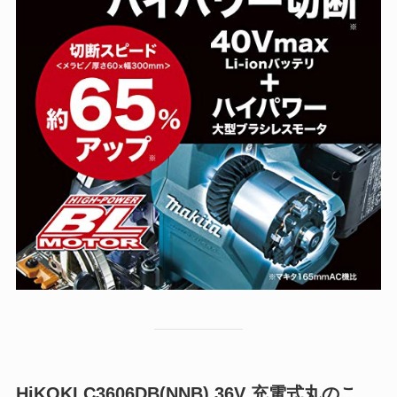
HiKOKI C3606DB(NNB) 36V 充電式丸のこ