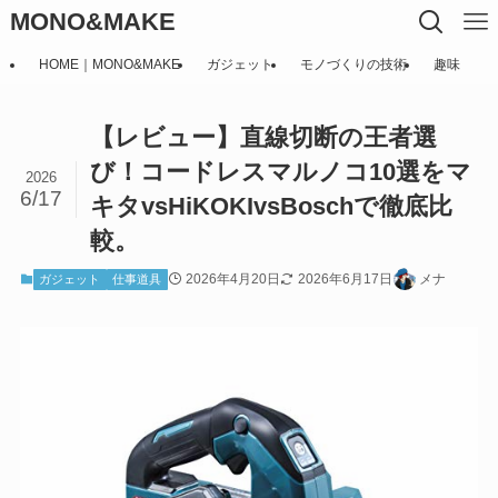
MONO&MAKE
HOME｜MONO&MAKE
ガジェット
モノづくりの技術
趣味
【レビュー】直線切断の王者選
び！コードレスマルノコ10選をマ
2026
6/17
キタvsHiKOKIvsBoschで徹底比
較。
2026年4月20日
2026年6月17日
メナ
ガジェット
仕事道具