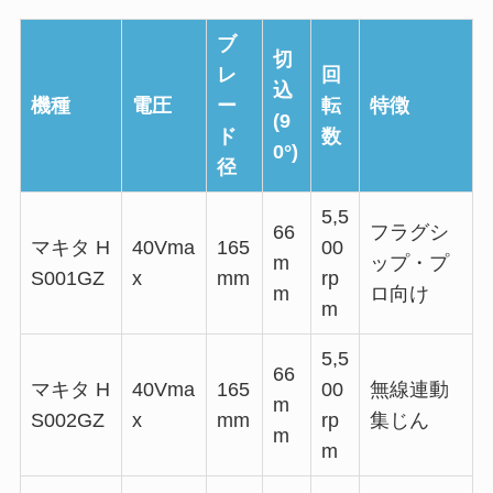
ブ
切
レ
回
込
機種
電圧
ー
転
特徴
(9
ド
数
0°)
径
5,5
66
フラグシ
マキタ H
40Vma
165
00
m
ップ・プ
S001GZ
x
mm
rp
m
ロ向け
m
5,5
66
マキタ H
40Vma
165
00
無線連動
m
S002GZ
x
mm
rp
集じん
m
m