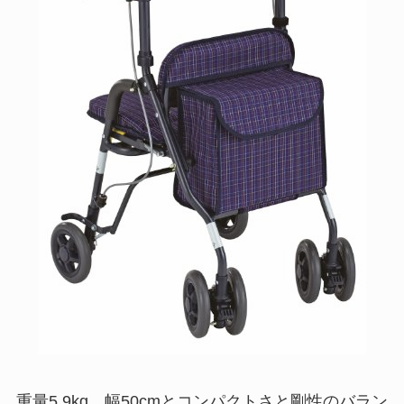
重量5.9kg、幅50cmとコンパクトさと剛性のバラン