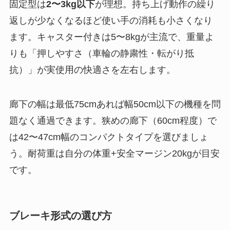
固定型は
2〜3kg以下
が理想。持ち上げ動作の繰り
返しが少なくなるほど使い手の消耗も小さくなり
ます。キャスター付きは5〜8kgが主流で、重量よ
りも「押しやすさ（車輪の静粛性・転がり抵
抗）」が実使用の快適さを左右します。
廊下の幅は最低75cmあれば幅50cm以下の機種を問
題なく通過できます。狭めの廊下（60cm程度）で
は42〜47cm幅のコンパクトタイプを選びましょ
う。耐荷重は自分の体重+安全マージン20kgが目安
です。
ブレーキ形式の選び方