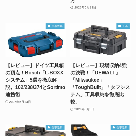
方
2026年5月13日
仕事道具
工具
【レビュー】ドイツ工具箱
【レビュー】現場収納4強
の頂点！Bosch「L-BOXX
の決戦！「DEWALT」
システム」5選を徹底解
「Milwaukee」
説。102/238/374とSortimo
「ToughBuilt」「タフシス
連携術
テム」工具収納を徹底比
較。
2026年5月13日
2026年5月5日
仕事道具
仕事道具