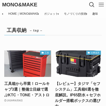
MONO&MAKE
HOME｜MONO&MAKE
ガジェット
モノづくりの技術
趣味
工具収納
– tag –
工具
仕事道具
工具箱から卒業！ロールキ
【レビュー】タジマ「セフ
ャブ3選｜整備士目線で選
システム」工具箱6選を徹
ぶKTC・TONE・アストロ
底解説。IP65防水＋セフホ
ルダー搭載ボックスの選び
2026年8月8日