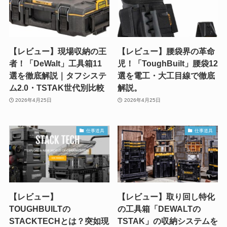
【レビュー】現場収納の王
【レビュー】腰袋界の革命
者！「DeWalt」工具箱11
児！「ToughBuilt」腰袋12
選を徹底解説｜タフシステ
選を電工・大工目線で徹底
ム2.0・TSTAK世代別比較
解説。
2026年4月25日
2026年4月25日
仕事道具
仕事道具
【レビュー】
【レビュー】取り回し特化
TOUGHBUILTの
の工具箱「DEWALTの
STACKTECHとは？突如現
TSTAK」の収納システムを