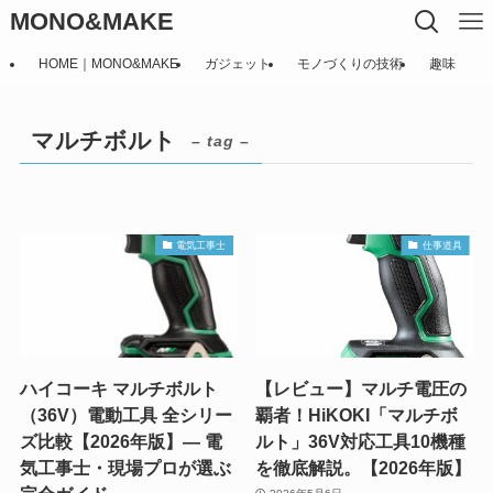
MONO&MAKE
HOME｜MONO&MAKE
ガジェット
モノづくりの技術
趣味
マルチボルト
– tag –
電気工事士
仕事道具
ハイコーキ マルチボルト
【レビュー】マルチ電圧の
（36V）電動工具 全シリー
覇者！HiKOKI「マルチボ
ズ比較【2026年版】― 電
ルト」36V対応工具10機種
気工事士・現場プロが選ぶ
を徹底解説。【2026年版】